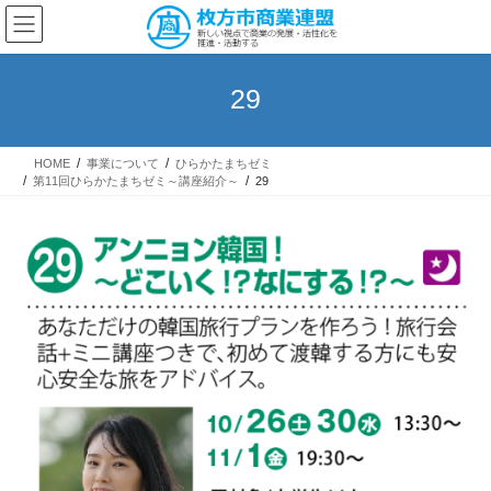
コ
ナ
ン
ビ
テ
ゲ
ン
ー
29
ツ
シ
へ
ョ
ス
ン
HOME
事業について
ひらかたまちゼミ
キ
に
第11回ひらかたまちゼミ～講座紹介～
29
ッ
移
プ
動