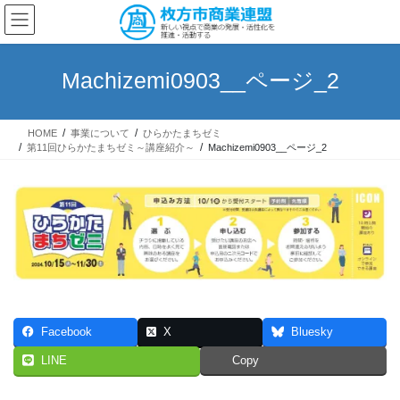
コ
ナ
ン
ビ
テ
ゲ
ン
ー
Machizemi0903__ページ_2
ツ
シ
へ
ョ
ス
ン
HOME
事業について
ひらかたまちゼミ
キ
に
第11回ひらかたまちゼミ～講座紹介～
Machizemi0903__ページ_2
ッ
移
プ
動
Facebook
X
Bluesky
LINE
Copy