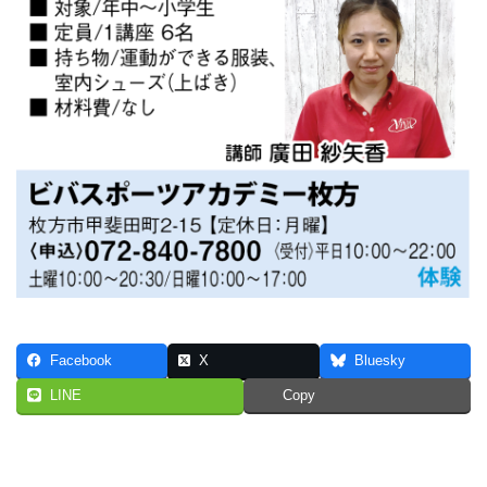
Facebook
X
Bluesky
LINE
Copy