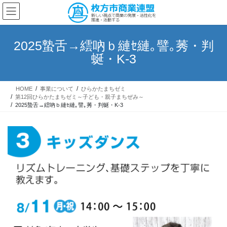
コ
ナ
ン
ビ
テ
ゲ
ン
ー
2025蟄舌→繧吶ｂ縺ｾ縺｡譬｡莠・判
ツ
シ
蜒・K-3
へ
ョ
ス
ン
キ
に
HOME
事業について
ひらかたまちゼミ
ッ
移
第12回ひらかたまちゼミ～子ども・親子まちぜみ～
プ
動
2025蟄舌→繧吶ｂ縺ｾ縺｡譬｡莠・判蜒・K-3