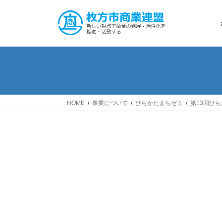
コ
ナ
ン
ビ
テ
ゲ
ン
ー
ツ
シ
へ
ョ
ス
ン
キ
に
ッ
移
HOME
事業について
ひらかたまちゼミ
第13回ひ
プ
動