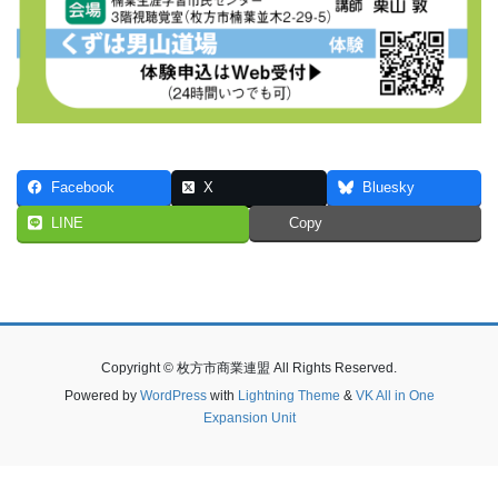
Facebook
X
Bluesky
LINE
Copy
Copyright © 枚方市商業連盟 All Rights Reserved.
Powered by
WordPress
with
Lightning Theme
&
VK All in One
Expansion Unit