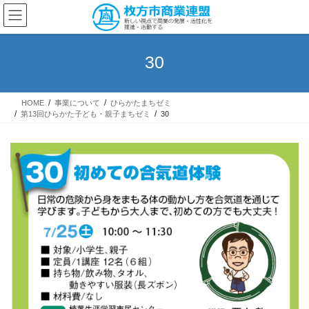
コ
ナ
ン
ビ
テ
ゲ
ン
ー
30
ツ
シ
へ
ョ
ス
ン
HOME
事業について
ひらかたまちゼミ
キ
に
第13回ひらかた子ども・親子まちゼミ
30
ッ
移
プ
動