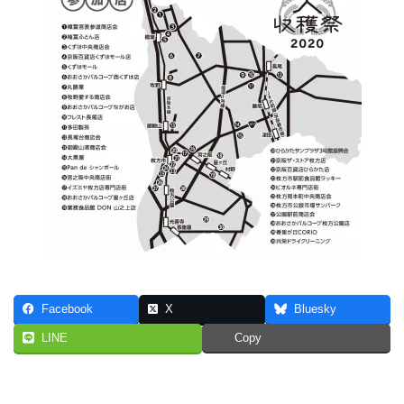
Facebook
X
Bluesky
LINE
Copy