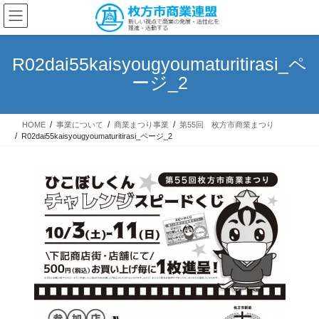
コ
ナ
ン
ビ
テ
ゲ
ン
ー
R02dai55kaisyougyoumaturitirasi_ペ
ツ
シ
ージ_2
へ
ョ
ス
ン
キ
に
HOME
事業について
商業まつり事業
第55回 枚方市商業まつり
ッ
移
R02dai55kaisyougyoumaturitirasi_ページ_2
プ
動