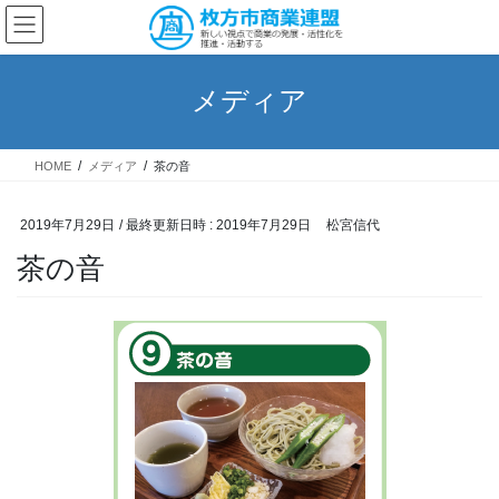
コ
ナ
ン
ビ
テ
ゲ
ン
ー
メディア
ツ
シ
へ
ョ
ス
ン
HOME
メディア
茶の音
キ
に
ッ
移
プ
動
2019年7月29日
/ 最終更新日時 :
2019年7月29日
松宮信代
茶の音