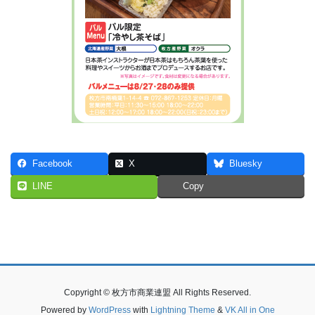
Facebook
X
Bluesky
LINE
Copy
Copyright © 枚方市商業連盟 All Rights Reserved.
Powered by
WordPress
with
Lightning Theme
&
VK All in One