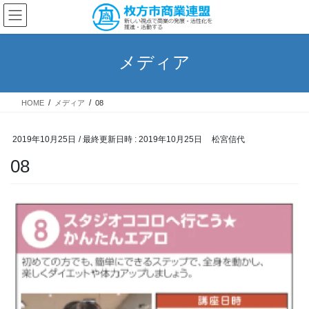
コ
ナ
ン
ビ
テ
ゲ
ン
ー
メディア
ツ
シ
へ
ョ
ス
ン
HOME
メディア
08
キ
に
ッ
移
プ
動
2019年10月25日
/ 最終更新日時 :
2019年10月25日
松宮信代
08