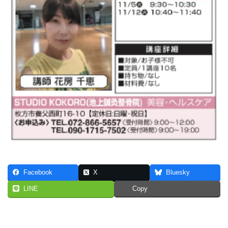
Facebook
X
Bluesky
LINE
Copy