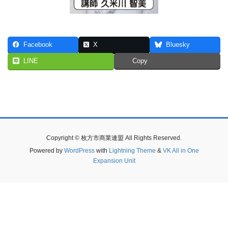
Facebook
X
Bluesky
LINE
Copy
Copyright © 枚方市商業連盟 All Rights Reserved.
Powered by
WordPress
with
Lightning Theme
&
VK All in One
Expansion Unit