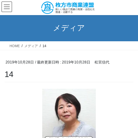
コ
ナ
ン
ビ
テ
ゲ
ン
ー
メディア
ツ
シ
へ
ョ
ス
ン
HOME
メディア
14
キ
に
ッ
移
プ
動
2019年10月28日
/ 最終更新日時 :
2019年10月28日
松宮信代
14