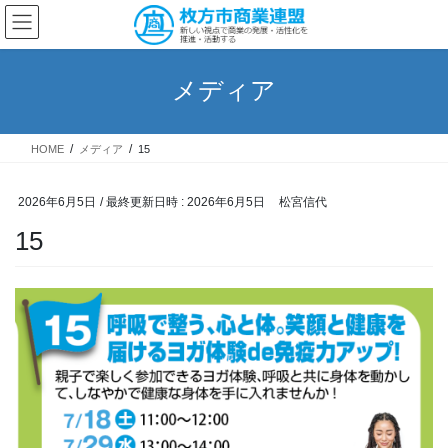
コ
ナ
ン
ビ
テ
ゲ
ン
ー
メディア
ツ
シ
へ
ョ
ス
ン
HOME
メディア
15
キ
に
ッ
移
プ
動
2026年6月5日
/ 最終更新日時 :
2026年6月5日
松宮信代
15