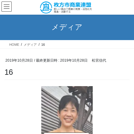
コ
ナ
ン
ビ
テ
ゲ
ン
ー
メディア
ツ
シ
へ
ョ
ス
ン
HOME
メディア
16
キ
に
ッ
移
プ
動
2019年10月28日
/ 最終更新日時 :
2019年10月28日
松宮信代
16