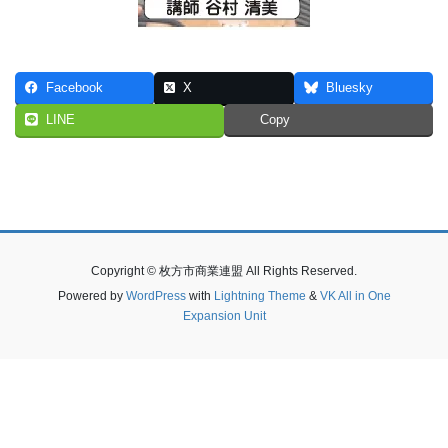
Facebook
X
Bluesky
LINE
Copy
Copyright © 枚方市商業連盟 All Rights Reserved.
Powered by
WordPress
with
Lightning Theme
&
VK All in One
Expansion Unit