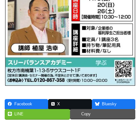
Facebook
X
Bluesky
LINE
Copy