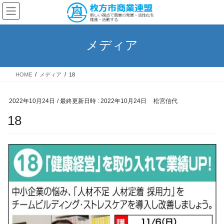
コ
ナ
ン
ビ
テ
ゲ
ン
ー
メディア
ツ
シ
へ
ョ
ス
ン
HOME
メディア
18
キ
に
ッ
移
プ
動
2022年10月24日
/ 最終更新日時 :
2022年10月24日
松宮信代
18