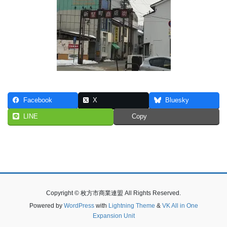
Facebook
X
Bluesky
LINE
Copy
Copyright © 枚方市商業連盟 All Rights Reserved.
Powered by
WordPress
with
Lightning Theme
&
VK All in One
Expansion Unit