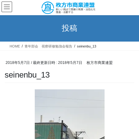
コ
ナ
ン
ビ
テ
ゲ
ン
ー
投稿
ツ
シ
へ
ョ
ス
ン
HOME
青年部会 視察研修勉強会報告
seinenbu_13
キ
に
ッ
移
プ
動
2018年5月7日
/ 最終更新日時 :
2018年5月7日
枚方市商業連盟
seinenbu_13