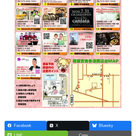
Facebook
X
Bluesky
LINE
Copy