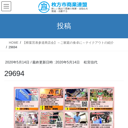
コ
ナ
ン
ビ
テ
ゲ
ン
ー
投稿
ツ
シ
へ
ョ
ス
ン
HOME
【樟葉宮表参道商店会】～ご家庭の食卓に～テイクアウトの紹介
キ
に
29694
ッ
移
プ
動
2020年5月14日
/ 最終更新日時 :
2020年5月14日
松宮信代
29694