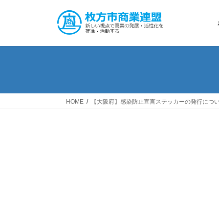
コ
ナ
ン
ビ
テ
ゲ
ン
ー
ツ
シ
へ
ョ
ス
ン
キ
に
ッ
移
HOME
【大阪府】感染防止宣言ステッカーの発行につ
プ
動