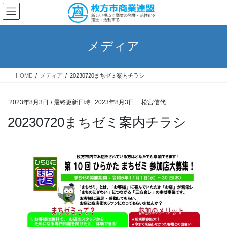
コ
ナ
ン
ビ
テ
ゲ
ン
ー
メディア
ツ
シ
へ
ョ
ス
ン
HOME
メディア
20230720まちゼミ案内チラシ
キ
に
ッ
移
プ
動
2023年8月3日
/ 最終更新日時 :
2023年8月3日
松宮信代
20230720まちゼミ案内チラシ