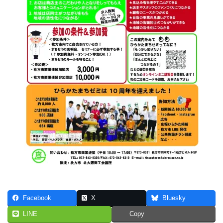
Facebook
X
Bluesky
LINE
Copy