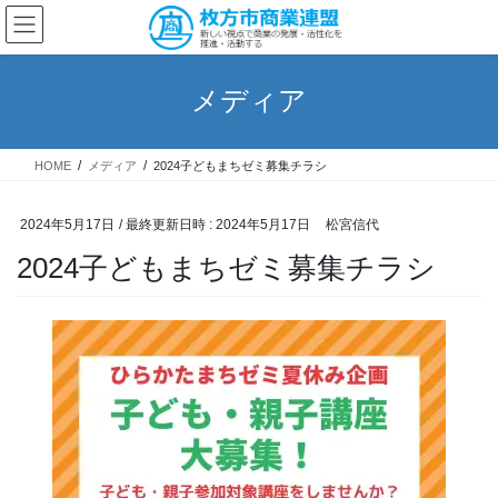
コ
ナ
ン
ビ
テ
ゲ
ン
ー
メディア
ツ
シ
へ
ョ
ス
ン
HOME
メディア
2024子どもまちゼミ募集チラシ
キ
に
ッ
移
プ
動
2024年5月17日
/ 最終更新日時 :
2024年5月17日
松宮信代
2024子どもまちゼミ募集チラシ