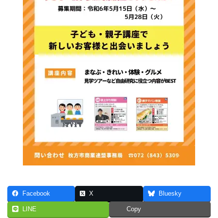
Facebook
X
Bluesky
LINE
Copy