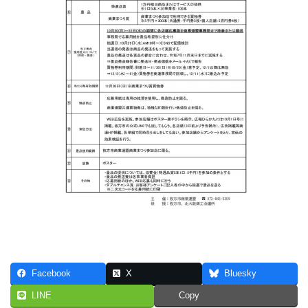
Facebook
X
Bluesky
LINE
Copy