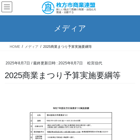
コ
ナ
ン
ビ
テ
ゲ
ン
ー
メディア
ツ
シ
へ
ョ
ス
ン
HOME
メディア
2025商業まつり予算実施要綱等
キ
に
ッ
移
プ
動
2025年8月7日
/ 最終更新日時 :
2025年8月7日
松宮信代
2025商業まつり予算実施要綱等