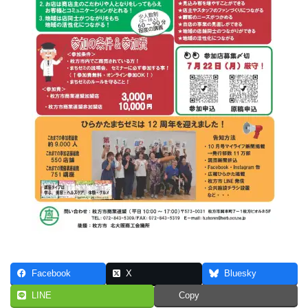
Facebook
X
Bluesky
LINE
Copy