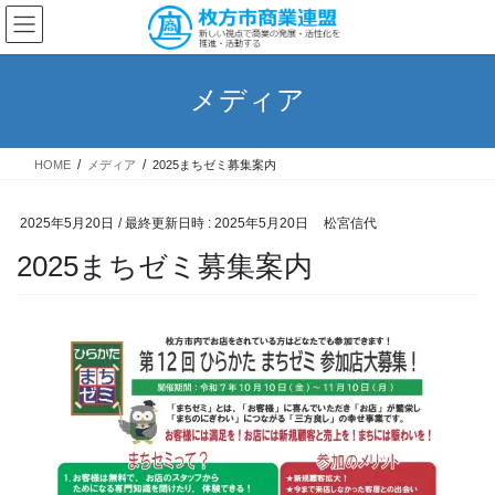
コ
ナ
ン
ビ
テ
ゲ
ン
ー
メディア
ツ
シ
へ
ョ
ス
ン
HOME
メディア
2025まちゼミ募集案内
キ
に
ッ
移
プ
動
2025年5月20日
/ 最終更新日時 :
2025年5月20日
松宮信代
2025まちゼミ募集案内