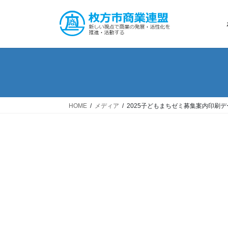
コ
ナ
ン
ビ
テ
ゲ
ン
ー
ツ
シ
へ
ョ
ス
ン
キ
に
ッ
移
HOME
メディア
2025子どもまちゼミ募集案内印刷デ
プ
動