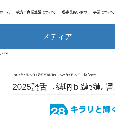
ホーム
枚方市商業連盟について
理事長あいさつ
事業について
メディア
・K-28
2025年6月30日
/ 最終更新日時 :
2025年6月30日
松宮信代
2025蟄舌→繧吶ｂ縺ｾ縺｡譬