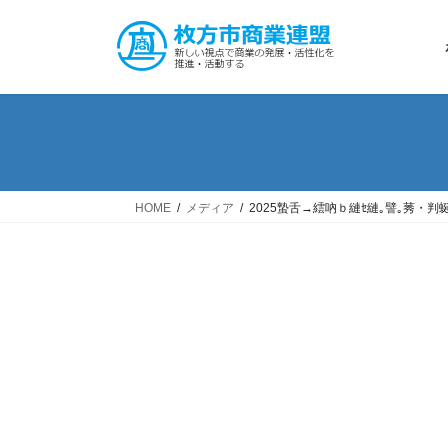
コ
ナ
ン
ビ
テ
ゲ
ン
ー
ツ
シ
へ
ョ
ス
ン
キ
に
ッ
移
HOME
メディア
2025蟄舌→繧吶ｂ縺ｾ縺｡譬｡莠・判蜒
プ
動