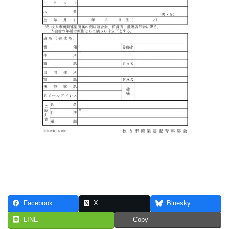
Facebook
X
Bluesky
LINE
Copy