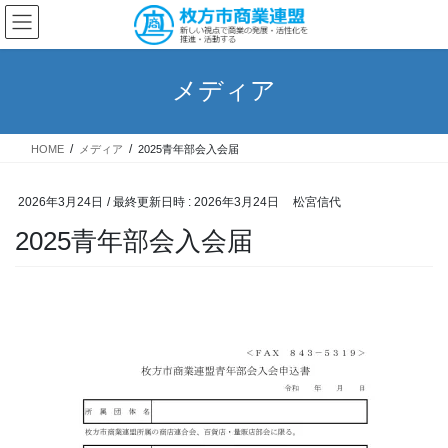
コ
ナ
ン
ビ
テ
ゲ
ン
ー
メディア
ツ
シ
へ
ョ
ス
ン
HOME
メディア
2025青年部会入会届
キ
に
ッ
移
プ
動
2026年3月24日
/ 最終更新日時 :
2026年3月24日
松宮信代
2025青年部会入会届