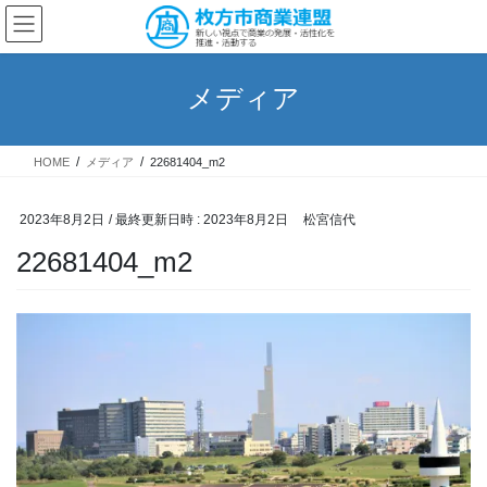
コ
ナ
ン
ビ
テ
ゲ
ン
ー
メディア
ツ
シ
へ
ョ
ス
ン
HOME
メディア
22681404_m2
キ
に
ッ
移
プ
動
2023年8月2日
/ 最終更新日時 :
2023年8月2日
松宮信代
22681404_m2