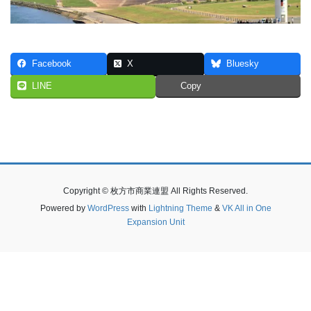
Facebook
X
Bluesky
LINE
Copy
Copyright © 枚方市商業連盟 All Rights Reserved.
Powered by
WordPress
with
Lightning Theme
&
VK All in One
Expansion Unit