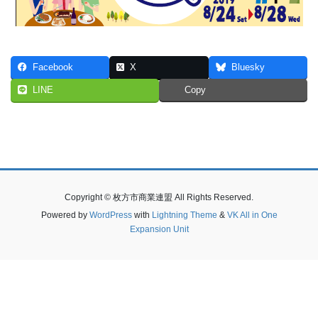
Facebook
X
Bluesky
LINE
Copy
Copyright © 枚方市商業連盟 All Rights Reserved.
Powered by
WordPress
with
Lightning Theme
&
VK All in One
Expansion Unit