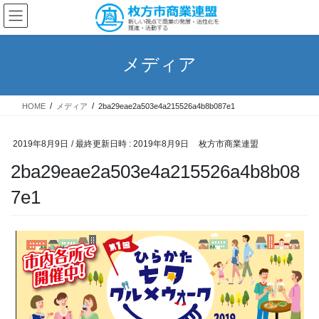
コ
ナ
ン
ビ
テ
ゲ
ン
ー
メディア
ツ
シ
へ
ョ
ス
ン
HOME
メディア
2ba29eae2a503e4a215526a4b8b087e1
キ
に
ッ
移
プ
動
2019年8月9日
/ 最終更新日時 :
2019年8月9日
枚方市商業連盟
2ba29eae2a503e4a215526a4b8b08
7e1