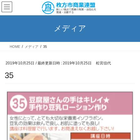
コ
ナ
ン
ビ
テ
ゲ
ン
ー
メディア
ツ
シ
へ
ョ
ス
ン
HOME
メディア
35
キ
に
ッ
移
プ
動
2019年10月25日
/ 最終更新日時 :
2019年10月25日
松宮信代
35