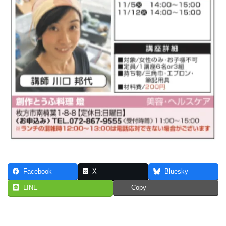
Facebook
X
Bluesky
LINE
Copy