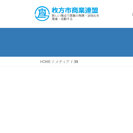
コ
ナ
ン
ビ
テ
ゲ
ン
ー
ツ
シ
へ
ョ
ス
ン
キ
に
ッ
移
HOME
メディア
39
プ
動