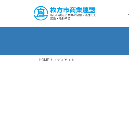
コ
ナ
ン
ビ
テ
ゲ
ン
ー
ツ
シ
へ
ョ
ス
ン
キ
に
ッ
移
HOME
メディア
4
プ
動