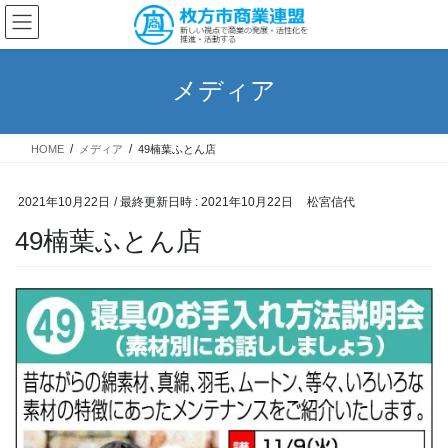
コ
ナ
ン
ビ
テ
ゲ
ン
ー
メディア
ツ
シ
へ
ョ
ス
ン
HOME
メディア
49楠葉ふとん店
キ
に
ッ
移
プ
動
2021年10月22日
/ 最終更新日時 :
2021年10月22日
松宮信代
49楠葉ふとん店