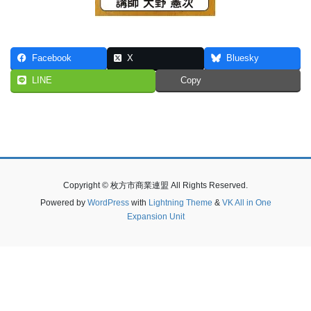
Facebook
X
Bluesky
LINE
Copy
Copyright © 枚方市商業連盟 All Rights Reserved.
Powered by
WordPress
with
Lightning Theme
&
VK All in One
Expansion Unit