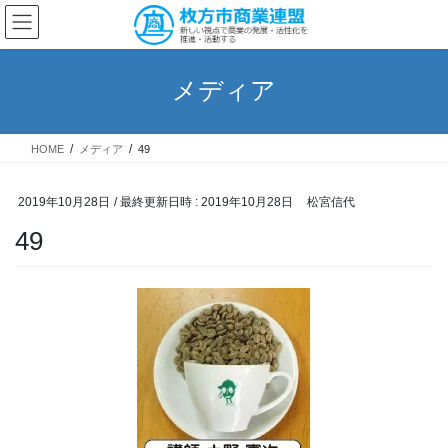
コ
ナ
ン
ビ
テ
ゲ
ン
ー
メディア
ツ
シ
へ
ョ
ス
ン
HOME
メディア
49
キ
に
ッ
移
プ
動
2019年10月28日
/ 最終更新日時 :
2019年10月28日
松宮信代
49