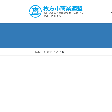
コ
ナ
ン
ビ
テ
ゲ
ン
ー
ツ
シ
へ
ョ
ス
ン
キ
に
ッ
移
HOME
メディア
51
プ
動