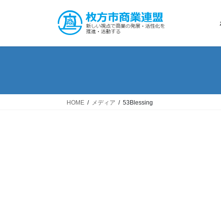
コ
ナ
ン
ビ
テ
ゲ
ン
ー
ツ
シ
へ
ョ
ス
ン
キ
に
ッ
移
HOME
メディア
53Blessing
プ
動