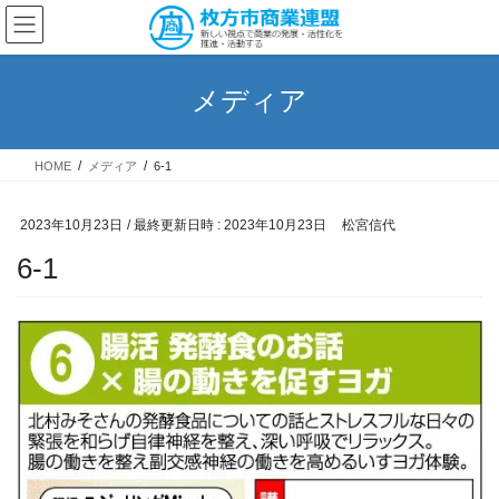
コ
ナ
ン
ビ
テ
ゲ
ン
ー
メディア
ツ
シ
へ
ョ
ス
ン
HOME
メディア
6-1
キ
に
ッ
移
プ
動
2023年10月23日
/ 最終更新日時 :
2023年10月23日
松宮信代
6-1