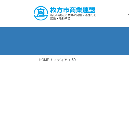
コ
ナ
ン
ビ
テ
ゲ
ン
ー
ツ
シ
へ
ョ
ス
ン
キ
に
ッ
移
HOME
メディア
60
プ
動