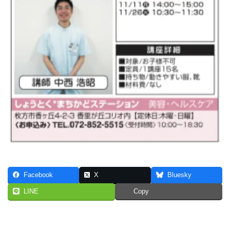
Facebook
X
Bluesky
LINE
Copy