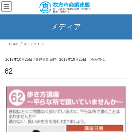
コ
ナ
ン
ビ
テ
ゲ
ン
ー
メディア
ツ
シ
へ
ョ
ス
ン
HOME
メディア
62
キ
に
ッ
移
プ
動
2019年10月25日
/ 最終更新日時 :
2019年10月25日
松宮信代
62