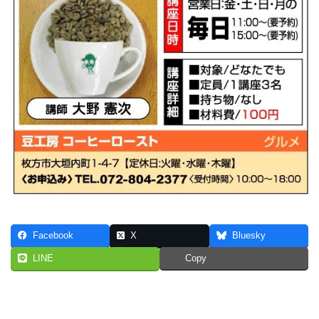
Facebook
X
Bluesky
LINE
Copy