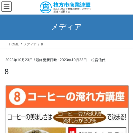
コ
ナ
ン
ビ
テ
ゲ
ン
ー
メディア
ツ
シ
へ
ョ
ス
ン
HOME
メディア
8
キ
に
ッ
移
プ
動
2023年10月23日
/ 最終更新日時 :
2023年10月23日
松宮信代
8