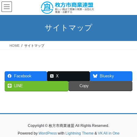
コ
ナ
ン
ビ
テ
ゲ
ン
ー
サイトマップ
ツ
シ
へ
ョ
ス
ン
HOME
サイトマップ
キ
に
ッ
移
プ
動
Facebook
X
Bluesky
LINE
Copy
Copyright © 枚方市商業連盟 All Rights Reserved.
Powered by
WordPress
with
Lightning Theme
&
VK All in One