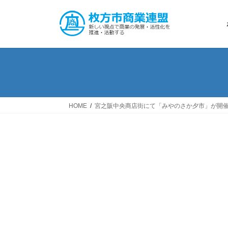
コ
ナ
ン
ビ
テ
ゲ
ン
ー
ツ
シ
へ
ョ
ス
ン
キ
に
ッ
移
HOME
宮之阪中央商店街にて「みやのさか夕市」が開
プ
動