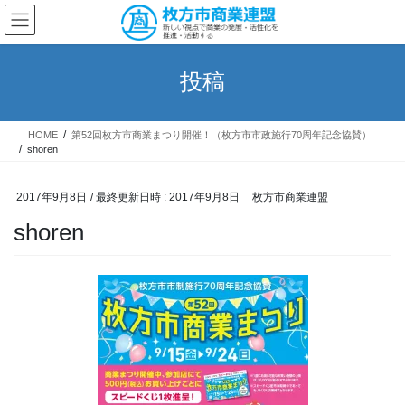
コ
ナ
ン
ビ
テ
ゲ
ン
ー
投稿
ツ
シ
へ
ョ
ス
ン
HOME
第52回枚方市商業まつり開催！（枚方市市政施行70周年記念協賛）
キ
に
shoren
ッ
移
プ
動
2017年9月8日
/ 最終更新日時 :
2017年9月8日
枚方市商業連盟
shoren