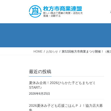
コ
ナ
ン
ビ
テ
ゲ
ン
ー
ツ
シ
へ
ョ
ス
ン
キ
に
ッ
移
HOME
お知らせ
第52回枚方市商業まつり開催！（枚
プ
動
最近の投稿
夏休み企画！2026ひらかた子どもまちゼミ
START♪
2026年6月25日
2026夏休み子ども応援ごはんＰＪ！協力店大募
集