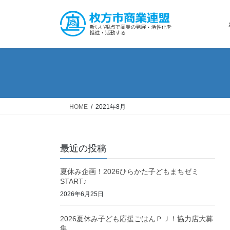
コ
ナ
ン
ビ
テ
ゲ
ン
ー
ツ
シ
へ
ョ
ス
ン
キ
に
ッ
移
HOME
2021年8月
プ
動
最近の投稿
夏休み企画！2026ひらかた子どもまちゼミ
START♪
2026年6月25日
2026夏休み子ども応援ごはんＰＪ！協力店大募
集