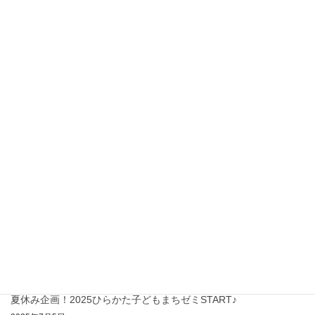
2026ひらかた子どもまちゼミ参加店募集
2026年5月19日
春休み子ども応援ごはんＰＪ～協力店大募集～
2026年2月20日
第60回商業まつりクーポン券の利用について
2026年2月17日
冬休み子ども応援ごはんＰＪ～協力店大募集～
2025年11月13日
第12回ひらかたまちゼミ 受付スタート(^^♪
2025年10月1日
夏休み企画！ひらかた子どもまちゼミ終了～♪
2025年8月25日
夏休み企画！2025ひらかた子どもまちゼミSTART♪