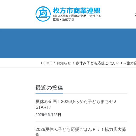
コ
ナ
ン
ビ
テ
ゲ
ン
ー
ツ
シ
へ
ョ
ス
ン
キ
に
ッ
移
HOME
お知らせ
春休み子ども応援ごはんＰＪ～協力
プ
動
最近の投稿
夏休み企画！2026ひらかた子どもまちゼミ
START♪
2026年6月25日
2026夏休み子ども応援ごはんＰＪ！協力店大募
集